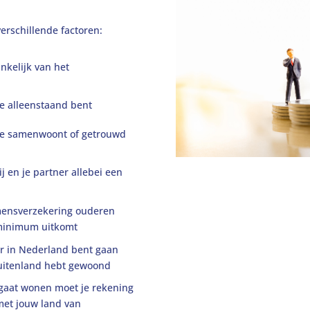
verschillende factoren:
ankelijk van het
je alleenstaand bent
 je samenwoont of getrouwd
j en je partner allebei een
omensverzekering ouderen
l minimum uitkomt
ter in Nederland bent gaan
 buitenland hebt gewoond
d gaat wonen moet je rekening
et jouw land van