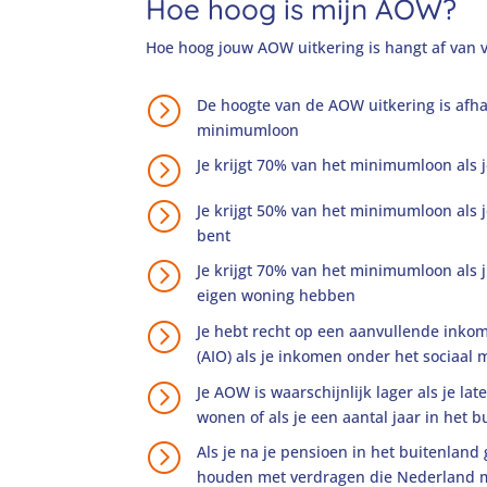
Hoe hoog is mijn AOW?
Hoe hoog jouw
AOW uitkering
is hangt af van 
=
De hoogte van de
AOW uitkering
is afh
minimumloon
=
Je krijgt 70% van het minimumloon als 
=
Je krijgt 50% van het minimumloon als
bent
=
Je krijgt 70% van het minimumloon als ji
eigen woning hebben
=
Je hebt recht op een aanvullende ink
(AIO) als je inkomen onder het sociaa
=
Je AOW is waarschijnlijk lager als je la
wonen of als je een aantal jaar in het
=
Als je na je pensioen in het buitenlan
houden met verdragen die Nederland m