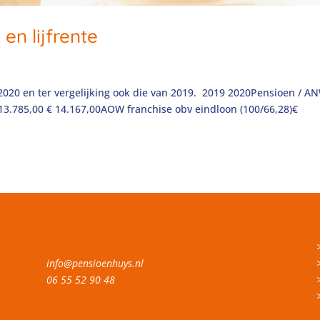
en lijfrente
 2020 en ter vergelijking ook die van 2019. 2019 2020Pensioen / A
3.785,00 € 14.167,00AOW franchise obv eindloon (100/66,28)€
info@pensioenhuys.nl
06 55 52 90 48