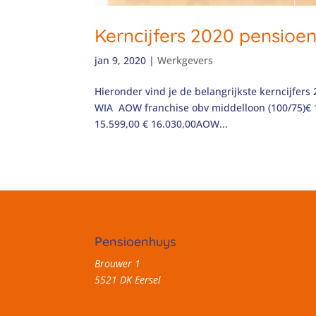
Kerncijfers 2020 pensioen 
jan 9, 2020
|
Werkgevers
Hieronder vind je de belangrijkste kerncijfers
WIA AOW franchise obv middelloon (100/75)€ 1
15.599,00 € 16.030,00AOW...
Pensioenhuys
Brouwer 1
5521 DK Eersel