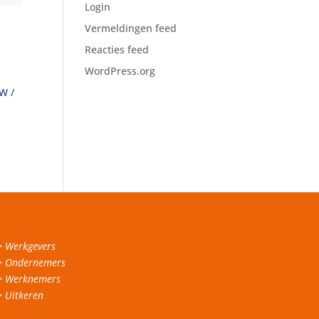
Login
Vermeldingen feed
Reacties feed
WordPress.org
NW /
> Werkgevers
> Ondernemers
> Werknemers
> Uitkeren